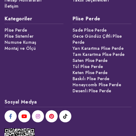
Hesap Numaraları
Taksit Seçenekleri
İletişim
Kategoriler
Plise Perde
Plise Perde
Sade Plise Perde
Plise Sistemler
Gece Gündüz Çiftli Plise
Numune Kumaş
Perde
Montaj ve Ölçü
Yarı Karartma Plise Perde
Tam Karartma Plise Perde
Saten Plise Perde
Tül Plise Perde
Keten Plise Perde
Baskılı Plise Perde
Honeycomb Plise Perde
Desenli Plise Perde
Sosyal Medya