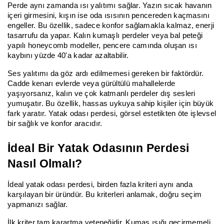
Perde aynı zamanda ısı yalıtımı sağlar. Yazın sıcak havanın
içeri girmesini, kışın ise oda ısısının pencereden kaçmasını
engeller. Bu özellik, sadece konfor sağlamakla kalmaz, enerji
tasarrufu da yapar. Kalın kumaşlı perdeler veya bal peteği
yapılı honeycomb modeller, pencere camında oluşan ısı
kaybını yüzde 40'a kadar azaltabilir.
Ses yalıtımı da göz ardı edilmemesi gereken bir faktördür.
Cadde kenarı evlerde veya gürültülü mahallelerde
yaşıyorsanız, kalın ve çok katmanlı perdeler dış sesleri
yumuşatır. Bu özellik, hassas uykuya sahip kişiler için büyük
fark yaratır. Yatak odası perdesi, görsel estetikten öte işlevsel
bir sağlık ve konfor aracıdır.
İdeal Bir Yatak Odasının Perdesi
Nasıl Olmalı?
İdeal yatak odası perdesi, birden fazla kriteri aynı anda
karşılayan bir üründür. Bu kriterleri anlamak, doğru seçim
yapmanızı sağlar.
İlk kriter tam karartma yeteneğidir. Kumaş ışığı geçirmemeli,