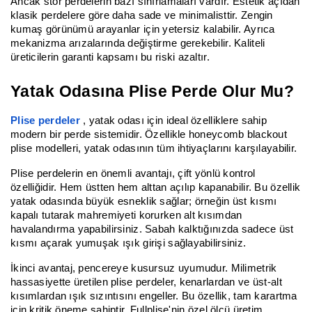
Ancak stor perdelerin bazı sınırlamaları vardır. Estetik açıdan
klasik perdelere göre daha sade ve minimalisttir. Zengin
kumaş görünümü arayanlar için yetersiz kalabilir. Ayrıca
mekanizma arızalarında değiştirme gerekebilir. Kaliteli
üreticilerin garanti kapsamı bu riski azaltır.
Yatak Odasına Plise Perde Olur Mu?
Plise perdeler
, yatak odası için ideal özelliklere sahip
modern bir perde sistemidir. Özellikle honeycomb blackout
plise modelleri, yatak odasının tüm ihtiyaçlarını karşılayabilir.
Plise perdelerin en önemli avantajı, çift yönlü kontrol
özelliğidir. Hem üstten hem alttan açılıp kapanabilir. Bu özellik
yatak odasında büyük esneklik sağlar; örneğin üst kısmı
kapalı tutarak mahremiyeti korurken alt kısımdan
havalandırma yapabilirsiniz. Sabah kalktığınızda sadece üst
kısmı açarak yumuşak ışık girişi sağlayabilirsiniz.
İkinci avantaj, pencereye kusursuz uyumudur. Milimetrik
hassasiyette üretilen plise perdeler, kenarlardan ve üst-alt
kısımlardan ışık sızıntısını engeller. Bu özellik, tam karartma
için kritik öneme sahiptir. Fullplise'nin özel ölçü üretim