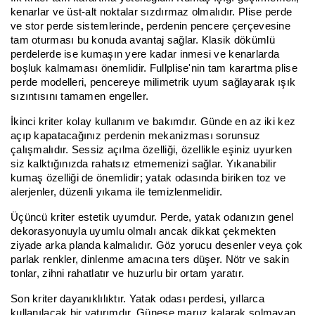
kenarlar ve üst-alt noktalar sızdırmaz olmalıdır. Plise perde
ve stor perde sistemlerinde, perdenin pencere çerçevesine
tam oturması bu konuda avantaj sağlar. Klasik dökümlü
perdelerde ise kumaşın yere kadar inmesi ve kenarlarda
boşluk kalmaması önemlidir. Fullplise'nin tam karartma plise
perde modelleri, pencereye milimetrik uyum sağlayarak ışık
sızıntısını tamamen engeller.
İkinci kriter kolay kullanım ve bakımdır. Günde en az iki kez
açıp kapatacağınız perdenin mekanizması sorunsuz
çalışmalıdır. Sessiz açılma özelliği, özellikle eşiniz uyurken
siz kalktığınızda rahatsız etmemenizi sağlar. Yıkanabilir
kumaş özelliği de önemlidir; yatak odasında biriken toz ve
alerjenler, düzenli yıkama ile temizlenmelidir.
Üçüncü kriter estetik uyumdur. Perde, yatak odanızın genel
dekorasyonuyla uyumlu olmalı ancak dikkat çekmekten
ziyade arka planda kalmalıdır. Göz yorucu desenler veya çok
parlak renkler, dinlenme amacına ters düşer. Nötr ve sakin
tonlar, zihni rahatlatır ve huzurlu bir ortam yaratır.
Son kriter dayanıklılıktır. Yatak odası perdesi, yıllarca
kullanılacak bir yatırımdır. Güneşe maruz kalarak solmayan,