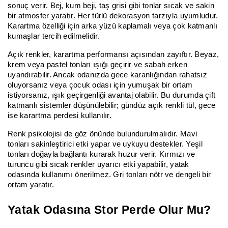
sonuç verir. Bej, kum beji, taş grisi gibi tonlar sıcak ve sakin
bir atmosfer yaratır. Her türlü dekorasyon tarzıyla uyumludur.
Karartma özelliği için arka yüzü kaplamalı veya çok katmanlı
kumaşlar tercih edilmelidir.
Açık renkler, karartma performansı açısından zayıftır. Beyaz,
krem veya pastel tonları ışığı geçirir ve sabah erken
uyandırabilir. Ancak odanızda gece karanlığından rahatsız
oluyorsanız veya çocuk odası için yumuşak bir ortam
istiyorsanız, ışık geçirgenliği avantaj olabilir. Bu durumda çift
katmanlı sistemler düşünülebilir; gündüz açık renkli tül, gece
ise karartma perdesi kullanılır.
Renk psikolojisi de göz önünde bulundurulmalıdır. Mavi
tonları sakinleştirici etki yapar ve uykuyu destekler. Yeşil
tonları doğayla bağlantı kurarak huzur verir. Kırmızı ve
turuncu gibi sıcak renkler uyarıcı etki yapabilir, yatak
odasında kullanımı önerilmez. Gri tonları nötr ve dengeli bir
ortam yaratır.
Yatak Odasına Stor Perde Olur Mu?