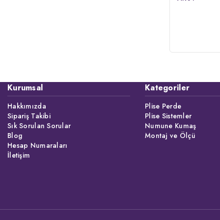
Sineklik Kanadı
Mekanizma Yönü
Toplanma Yönü
Kurumsal
Kategoriler
Hakkımızda
Plise Perde
Sipariş Takibi
Plise Sistemler
Sık Sorulan Sorular
Numune Kumaş
Blog
Montaj ve Ölçü
Hesap Numaraları
İletişim