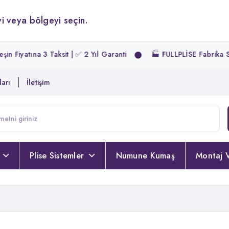
i veya bölgeyi seçin.
 Fiyatına 3 Taksit | ✅ 2 Yıl Garanti
🏭 FULLPLİSE Fabrika Satı
arı
İletişim
Plise Sistemler
Numune Kumaş
Montaj V