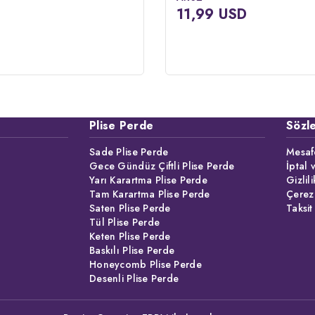
11,99 USD
Plise Perde
Sözl
Sade Plise Perde
Mesafe
Gece Gündüz Çiftli Plise Perde
İptal 
Yarı Karartma Plise Perde
Gizlil
Tam Karartma Plise Perde
Çerez
Saten Plise Perde
Taksit
Tül Plise Perde
Keten Plise Perde
Baskılı Plise Perde
Honeycomb Plise Perde
Desenli Plise Perde