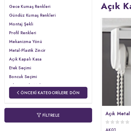
Açık K
Gece Kumaş Renkleri
Gündüz Kumaş Renkleri
Montaj Şekli
Profil Renkleri
Mekanizma Yönü
Metal-Plastik Zincir
Açık Kapalı Kasa
Etek Seçimi
Boncuk Seçimi
Jaluzi Perde Mekanizma Yönü
ÖNCEKİ KATEGORİLERE DÖN
İp-Kurdela Seçimi
Perde Mekanizma Seçimi
Alüminyum Jaluzi Mekanizma Yönü
Açık Metal
FİLTRELE
Sineklik Profil Renkleri
Alt Profil Tipi
AK01