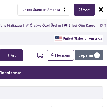
DEVAM
ş Mağazası | 📏 Ölçüye Özel Üretim | 🚚 Ertesi Gün Kargo! | 💳 Tüm K
United States of America
Sepetim
Hesabım
Ara
ideolarımız