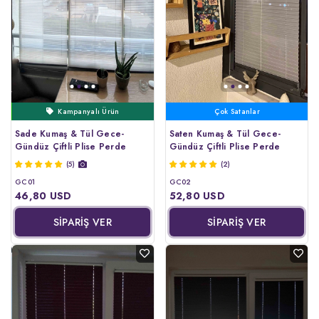
Kargo Bedava
Çok Satanlar
Sizin İçin Seçtiklerimiz
Kampanyalı Ürün
Sade Kumaş & Tül Gece-
Saten Kumaş & Tül Gece-
Gündüz Çiftli Plise Perde
Gündüz Çiftli Plise Perde
(5)
(2)
GC01
GC02
46,80 USD
52,80 USD
SİPARİŞ VER
SİPARİŞ VER