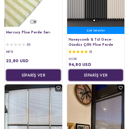
Kargo Bedava
Mercury Plise Perde Sarı
Honeycomb & Tül Gece-
Gündüz Çiftli Plise Perde
(0)
ME13
(1)
GC05
22,80 USD
94,80 USD
SİPARİŞ VER
SİPARİŞ VER