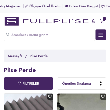
📏 Ölçüye Özel Üretim | 🚚 Ertesi Gün Kargo! | 💳 Tüm Kartlara Peşin
Anasayfa
/
Plise Perde
Plise Perde
FİLTRELER