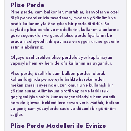
Plise Perde
Plise perde, cam balkonlar, mutfaklar, banyolar ve özel
ölçü pencereler için tasarlanan, modern görünümü ve
pratik kullanımıyla öne çıkan bir perde türüdür. Bu
sayfada plise perde ve modellerini, kullanım alanlarına
göre seçenekleri ve güncel plise perde fiyatlarını bir
arada inceleyebilir, ihtiyacınıza en uygun ürünü güvenle
satın alabilirsiniz.
Ölçüye özel üretilen plise perdeler, yer kaplamayan
yapısıyla hem ev hem de ofis kullanımına uygundur.
Plise perde, özellikle cam balkon perdesi olarak
kullanıldığında pencereyle birlikte hareket eden
mekanizması sayesinde uzun ömürlü ve kullanışlı bir
çözüm sunar. Alüminyum profil yapısı ve farklı ışık
geçirgenliğine sahip kumaş seçenekleriyle hem estetik
hem de işlevsel beklentilere cevap verir. Mutfak, balkon
ve geniş cam yüzeylerde sade ve düzenli bir görünüm
sağlar.
Plise Perde Modelleri ile Evinize