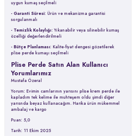
uygun kumaş seçilmeli
- Garanti Süresi
: Ürün ve mekanizma garantisi
sorgulanmalı
- Temizlik Kolaylığı
: Yıkanabilir veya silinebilir kumaş
özelliği değerlendirilmeli
- Bütçe Planlaması
: Kalite-fiyat dengesi gözetilerek
plise perde kumaşı seçilmeli
Plise Perde Satın Alan Kullanıcı
Yorumlarımız
Mustafa Özeral
Yorum: Evimin camlarının yarısını plise krem perde ile
kapladım tek kelime ile muhteşem oldu şimdi diğer
yarısnda beyaz kullanacağım. Harika ürün mükemmel
ambalaj ve kargo
Puan: 5,0
Tarih: 11 Ekim 2025