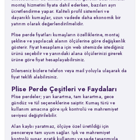
montaj hizmetini fiyata dahil ederken, bazıları ayrı
ücretlendirme yapar. Kaliteli profil sistemleri ve
dayanıklı kumaşlar, uzun vadede daha ekonomik bir
yatırım olarak değerlendirilmelidir.
Plise perde fiyatları kumaşların özelliklerine, montaj
şekline ve yapılacak alanın ölçülerine göre değişkenlik
gösterir. Fiyat hesaplama için web sitemizde istediğiniz
ürünü seçebilir ve yanındaki alana ölçülerinizi girerek
ürüne göre fiyat hesaplayabilirsiniz.
Dilerseniz bizlere telefon veya mail yoluyla ulaşarak da
fiyat teklifi alabilirsiniz.
Plise Perde Çeşitleri ve Faydaları
Plise perdeler; yarı karartma, tam karartma, gece
gündüz ve tül seçeneklerine saiptir. Kumaş türü ve
kullanım amacına göre ışık kontrolü ve mahremiyet
seviyesi değiştirilebilir.
Alan kaybı yaratmaz, ölçüye özel üretildiği için
pencereye tam uyum sağlar. Işık ve mahremiyet
kontrolü sunar, pratik kullanımı ve sade tasarımıyla