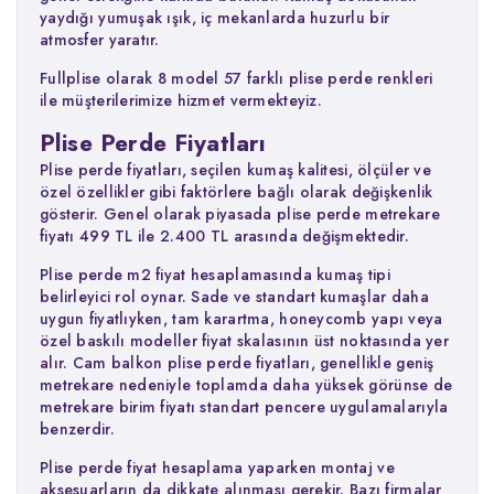
yaydığı yumuşak ışık, iç mekanlarda huzurlu bir
atmosfer yaratır.
Fullplise olarak 8 model 57 farklı plise perde renkleri
ile müşterilerimize hizmet vermekteyiz.
Plise Perde Fiyatları
Plise perde fiyatları, seçilen kumaş kalitesi, ölçüler ve
özel özellikler gibi faktörlere bağlı olarak değişkenlik
gösterir. Genel olarak piyasada plise perde metrekare
fiyatı 499 TL ile 2.400 TL arasında değişmektedir.
Plise perde m2 fiyat hesaplamasında kumaş tipi
belirleyici rol oynar. Sade ve standart kumaşlar daha
uygun fiyatlıyken, tam karartma, honeycomb yapı veya
özel baskılı modeller fiyat skalasının üst noktasında yer
alır. Cam balkon plise perde fiyatları, genellikle geniş
metrekare nedeniyle toplamda daha yüksek görünse de
metrekare birim fiyatı standart pencere uygulamalarıyla
benzerdir.
Plise perde fiyat hesaplama yaparken montaj ve
aksesuarların da dikkate alınması gerekir. Bazı firmalar