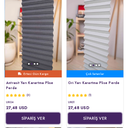
Çok Satanlar
Ertesi Gün Kargo
Çok Satanlar
Antrasit Yarı Karartma Plise
Gri Yarı Karartma Plise Perde
Perde
(3)
(1)
UR04
UR01
27,48 USD
27,48 USD
SİPARİŞ VER
SİPARİŞ VER