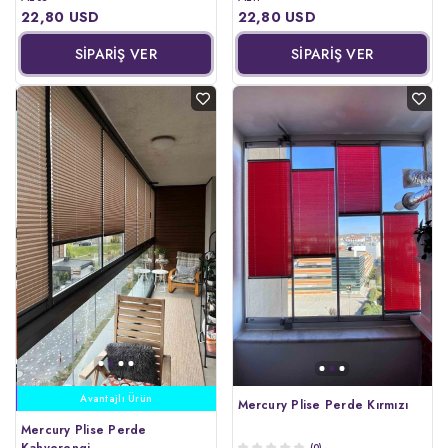
22,80 USD
22,80 USD
SİPARİŞ VER
SİPARİŞ VER
Haftanın Ürünü
Avantajlı Ürün
Mercury Plise Perde Kırmızı
Mercury Plise Perde
Kahverengi
(0)