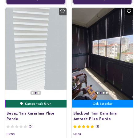
Haftanın Ürünü
Çok Satanlar
Kampanyalı Ürün
Ertesi Gün Kargo
Beyaz Yarı Karartma Plise
Blackout Tam Karartma
Perde
Antrasit Plise Perde
(0)
(3)
UR00
NE04