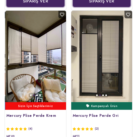
SİPARİŞ VER
SİPARİŞ VER
Kampanyalı Ürün
Haftanın Ürünü
Mercury Plise Perde Krem
Mercury Plise Perde Gri
(4)
(2)
ME03
ME11