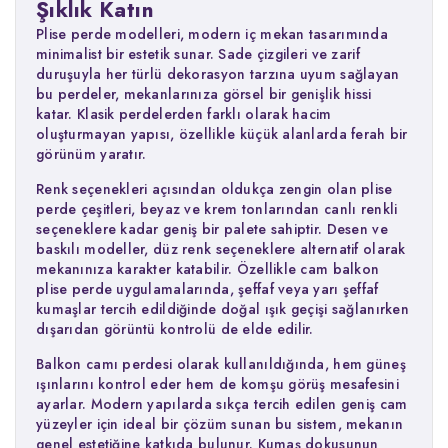
Şıklık Katın
Plise perde modelleri, modern iç mekan tasarımında
minimalist bir estetik sunar. Sade çizgileri ve zarif
duruşuyla her türlü dekorasyon tarzına uyum sağlayan
bu perdeler, mekanlarınıza görsel bir genişlik hissi
katar. Klasik perdelerden farklı olarak hacim
oluşturmayan yapısı, özellikle küçük alanlarda ferah bir
görünüm yaratır.
Renk seçenekleri açısından oldukça zengin olan plise
perde çeşitleri, beyaz ve krem tonlarından canlı renkli
seçeneklere kadar geniş bir palete sahiptir. Desen ve
baskılı modeller, düz renk seçeneklere alternatif olarak
mekanınıza karakter katabilir. Özellikle cam balkon
plise perde uygulamalarında, şeffaf veya yarı şeffaf
kumaşlar tercih edildiğinde doğal ışık geçişi sağlanırken
dışarıdan görüntü kontrolü de elde edilir.
Balkon camı perdesi olarak kullanıldığında, hem güneş
ışınlarını kontrol eder hem de komşu görüş mesafesini
ayarlar. Modern yapılarda sıkça tercih edilen geniş cam
yüzeyler için ideal bir çözüm sunan bu sistem, mekanın
genel estetiğine katkıda bulunur. Kumaş dokusunun