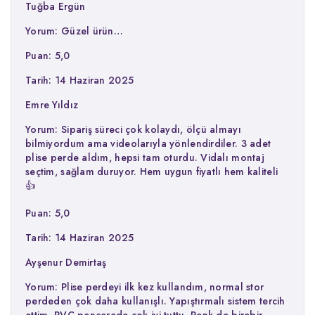
Tuğba Ergün
Yorum: Güzel ürün…
Puan: 5,0
Tarih: 14 Haziran 2025
Emre Yıldız
Yorum: Sipariş süreci çok kolaydı, ölçü almayı
bilmiyordum ama videolarıyla yönlendirdiler. 3 adet
plise perde aldım, hepsi tam oturdu. Vidalı montaj
seçtim, sağlam duruyor. Hem uygun fiyatlı hem kaliteli
👍
Puan: 5,0
Tarih: 14 Haziran 2025
Ayşenur Demirtaş
Yorum: Plise perdeyi ilk kez kullandım, normal stor
perdeden çok daha kullanışlı. Yapıştırmalı sistem tercih
ettim, PVC pencerede çok iyi tuttu. Renk de birebir