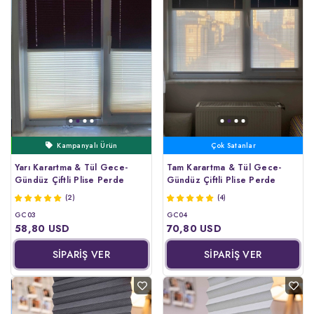
Kargo Bedava
Kampanyalı Ürün
Kargo Bedava
Yarı Karartma & Tül Gece-
Tam Karartma & Tül Gece-
Gündüz Çiftli Plise Perde
Gündüz Çiftli Plise Perde
(2)
(4)
GC03
GC04
58,80 USD
70,80 USD
SİPARİŞ VER
SİPARİŞ VER