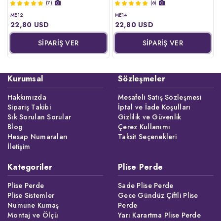
(7)
(6)
ME12
ME14
22,80 USD
22,80 USD
SİPARİŞ VER
SİPARİŞ VER
Kurumsal
Sözleşmeler
Hakkımızda
Mesafeli Satış Sözleşmesi
Sipariş Takibi
İptal ve İade Koşulları
Sık Sorulan Sorular
Gizlilik ve Güvenlik
Blog
Çerez Kullanımı
Hesap Numaraları
Taksit Seçenekleri
İletişim
Kategoriler
Plise Perde
Plise Perde
Sade Plise Perde
Plise Sistemler
Gece Gündüz Çiftli Plise
Numune Kumaş
Perde
Montaj ve Ölçü
Yarı Karartma Plise Perde