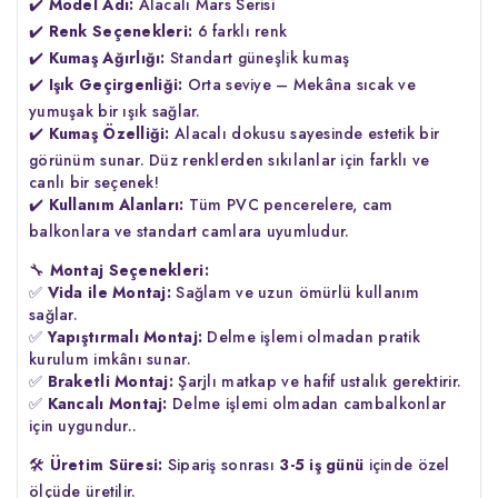
✔️
Model Adı:
Alacalı Mars Serisi
✔️
Renk Seçenekleri:
6 farklı renk
✔️
Kumaş Ağırlığı:
Standart güneşlik kumaş
✔️
Işık Geçirgenliği:
Orta seviye – Mekâna sıcak ve
yumuşak bir ışık sağlar.
✔️
Kumaş Özelliği:
Alacalı dokusu sayesinde estetik bir
görünüm sunar. Düz renklerden sıkılanlar için farklı ve
canlı bir seçenek!
✔️
Kullanım Alanları:
Tüm PVC pencerelere, cam
balkonlara ve standart camlara uyumludur.
🔧
Montaj Seçenekleri:
✅
Vida ile Montaj:
Sağlam ve uzun ömürlü kullanım
sağlar.
✅
Yapıştırmalı Montaj:
Delme işlemi olmadan pratik
kurulum imkânı sunar.
✅
Braketli Montaj:
Şarjlı matkap ve hafif ustalık gerektirir.
✅
Kancalı Montaj:
Delme işlemi olmadan cambalkonlar
için uygundur..
🛠
Üretim Süresi:
Sipariş sonrası
3-5 iş günü
içinde özel
ölçüde üretilir.