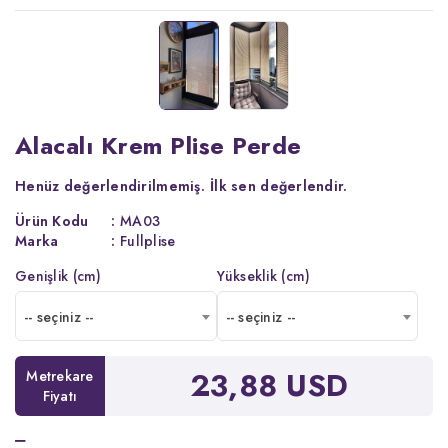
Alacalı Krem Plise Perde
Henüz değerlendirilmemiş.
İlk sen değerlendir.
Ürün Kodu
:
MA03
Marka
:
Fullplise
Genişlik (cm)
Yükseklik (cm)
-- seçiniz --
-- seçiniz --
23,88 USD
Metrekare
Fiyatı