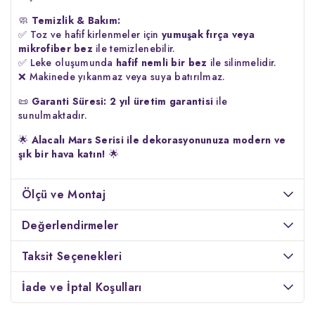
🧼
Temizlik & Bakım:
✅ Toz ve hafif kirlenmeler için
yumuşak fırça veya
mikrofiber bez
ile temizlenebilir.
✅ Leke oluşumunda
hafif nemli bir bez
ile silinmelidir.
❌ Makinede yıkanmaz veya suya batırılmaz.
📜
Garanti Süresi:
2 yıl üretim garantisi
ile
sunulmaktadır.
🌟
Alacalı Mars Serisi ile dekorasyonunuza modern ve
şık bir hava katın!
🌟
Ölçü ve Montaj
Değerlendirmeler
Taksit Seçenekleri
İade ve İptal Koşulları