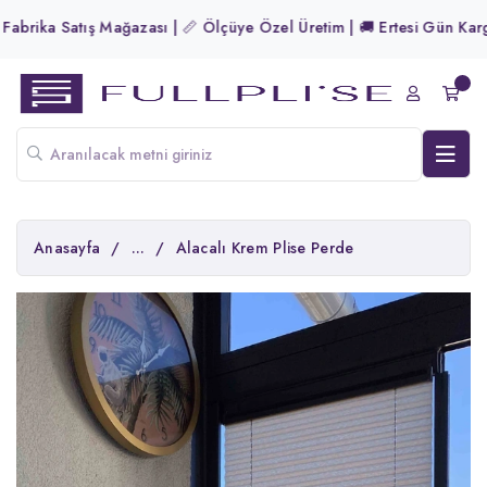
brika Satış Mağazası | 📏 Ölçüye Özel Üretim | 🚚 Ertesi Gün Kargo! 
Anasayfa
/
...
/
Alacalı Krem Plise Perde