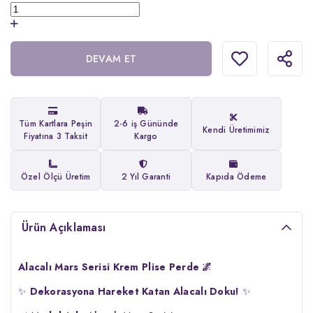
DEVAM ET
Tüm Kartlara Peşin
2-6 iş Gününde
Kendi Üretimimiz
Fiyatına 3 Taksit
Kargo
Özel Ölçü Üretim
2 Yıl Garanti
Kapıda Ödeme
Ürün Açıklaması
Alacalı Mars Serisi Krem Plise Perde 🌌
✨
Dekorasyona Hareket Katan Alacalı Doku!
✨