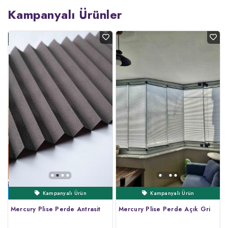
Kampanyalı Ürünler
Kampanyalı Ürün
Ertesi Gün Kargo
Çok Satanlar
Çok Satanlar
Kampanyalı Ürün
Mercury Plise Perde Antrasit
Mercury Plise Perde Açık Gri