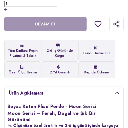
DEVAM ET
Tüm Kartlara Peşin
2-6 iş Gününde
Kendi Üretimimiz
Fiyatına 3 Taksit
Kargo
Özel Ölçü Üretim
2 Yıl Garanti
Kapıda Ödeme
Ürün Açıklaması
Beyaz Keten Plise Perde - Moon Serisi
Moon Serisi – Ferah, Doğal ve Şık Bir
Görünüm!
✂️
Ölçünüze özel üretilir ve 2-6 iş günü içinde kargoya