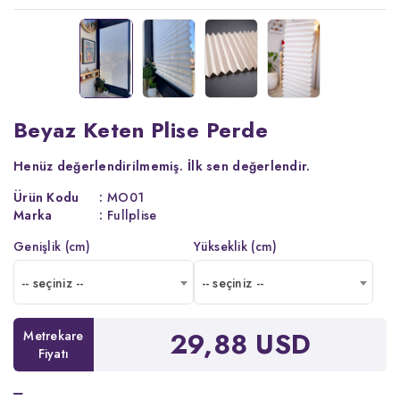
Beyaz Keten Plise Perde
Henüz değerlendirilmemiş.
İlk sen değerlendir.
Ürün Kodu
:
MO01
Marka
:
Fullplise
Genişlik (cm)
Yükseklik (cm)
-- seçiniz --
-- seçiniz --
29,88 USD
Metrekare
Fiyatı