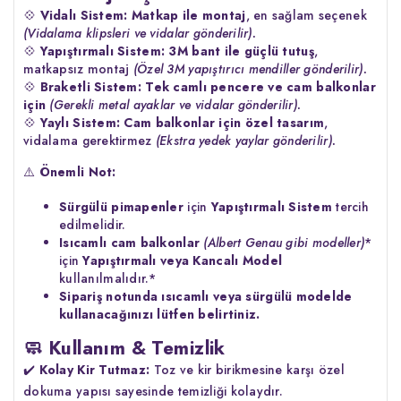
💠
Vidalı Sistem:
Matkap ile montaj
, en sağlam seçenek
(Vidalama klipsleri ve vidalar gönderilir).
💠
Yapıştırmalı Sistem:
3M bant ile güçlü tutuş
,
matkapsız montaj
(Özel 3M yapıştırıcı mendiller gönderilir).
💠
Braketli Sistem:
Tek camlı pencere ve cam balkonlar
için
(Gerekli metal ayaklar ve vidalar gönderilir).
💠
Yaylı Sistem:
Cam balkonlar için özel tasarım
,
vidalama gerektirmez
(Ekstra yedek yaylar gönderilir).
⚠️
Önemli Not:
Sürgülü pimapenler
için
Yapıştırmalı Sistem
tercih
edilmelidir.
Isıcamlı cam balkonlar
(
Albert Genau gibi modeller
)
*
için
Yapıştırmalı veya Kancalı Model
kullanılmalıdır.*
Sipariş notunda ısıcamlı veya sürgülü modelde
kullanacağınızı lütfen belirtiniz.
🧼 Kullanım & Temizlik
✔️
Kolay Kir Tutmaz:
Toz ve kir birikmesine karşı özel
dokuma yapısı sayesinde temizliği kolaydır.