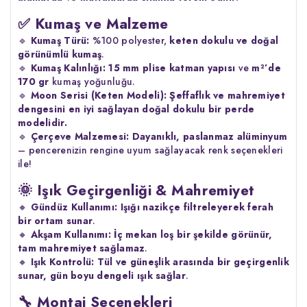
✅ Kumaş ve Malzeme
🔹
Kumaş Türü:
%100 polyester,
keten dokulu ve doğal
görünümlü kumaş
.
🔹
Kumaş Kalınlığı:
15 mm plise katman yapısı
ve
m²’de
170 gr
kumaş yoğunluğu.
🔹
Moon Serisi (Keten Modeli):
Şeffaflık ve mahremiyet
dengesini en iyi sağlayan doğal dokulu bir perde
modelidir.
🔹
Çerçeve Malzemesi:
Dayanıklı, paslanmaz alüminyum
– pencerenizin rengine uyum sağlayacak renk seçenekleri
ile!
🌞 Işık Geçirgenliği & Mahremiyet
🔸
Gündüz Kullanımı:
Işığı nazikçe filtreleyerek ferah
bir ortam sunar
.
🔸
Akşam Kullanımı:
İç mekan loş bir şekilde görünür,
tam mahremiyet sağlamaz
.
🔸
Işık Kontrolü:
Tül ve güneşlik arasında bir geçirgenlik
sunar, gün boyu dengeli ışık sağlar
.
🔧 Montaj Seçenekleri