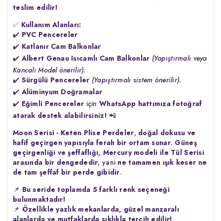
teslim edilir!
✅
Kullanım Alanları:
✔️
PVC Pencereler
✔️
Katlanır Cam Balkonlar
✔️
Albert Genau Isıcamlı Cam Balkonlar
(Yapıştırmalı veya
Kancalı Model önerilir).
✔️
Sürgülü Pencereler
(Yapıştırmalı sistem önerilir).
✔️
Alüminyum Doğramalar
✔️
Eğimli Pencereler
için
WhatsApp hattımıza fotoğraf
atarak destek alabilirsiniz!
📲
Moon Serisi - Keten Plise Perdeler
,
doğal dokusu ve
hafif geçirgen yapısıyla ferah bir ortam sunar
.
Güneş
geçirgenliği ve şeffaflığı, Mercury modeli ile Tül Serisi
arasında bir dengededir
, yani
ne tamamen ışık keser ne
de tam şeffaf bir perde gibidir
.
📌
Bu seride toplamda 5 farklı renk seçeneği
bulunmaktadır!
📌
Özellikle yazlık mekanlarda, güzel manzaralı
alanlarda ve mutfaklarda sıklıkla tercih edilir!