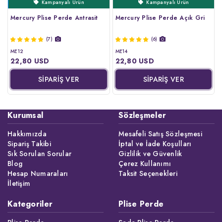
Kampanyalı Ürün
Ertesi Gün Kargo
Çok Satanlar
Çok Satanlar
Kampanyalı Ürün
Mercury Plise Perde Antrasit
Mercury Plise Perde Açık Gri
(7)
(6)
ME12
ME14
22,80 USD
22,80 USD
SİPARİŞ VER
SİPARİŞ VER
Kurumsal
Sözleşmeler
Hakkımızda
Mesafeli Satış Sözleşmesi
Sipariş Takibi
İptal ve İade Koşulları
Sık Sorulan Sorular
Gizlilik ve Güvenlik
Blog
Çerez Kullanımı
Hesap Numaraları
Taksit Seçenekleri
İletişim
Kategoriler
Plise Perde