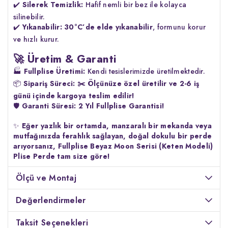
✔️
Silerek Temizlik:
Hafif nemli bir bez ile kolayca
silinebilir.
✔️
Yıkanabilir:
30°C’de elde yıkanabilir
, formunu korur
ve hızlı kurur.
🚀 Üretim & Garanti
🏭
Fullplise Üretimi:
Kendi tesislerimizde üretilmektedir.
📦
Sipariş Süreci:
✂️ Ölçünüze özel üretilir ve 2-6 iş
günü içinde kargoya teslim edilir!
🛡️
Garanti Süresi:
2 Yıl Fullplise Garantisi!
✨
Eğer yazlık bir ortamda, manzaralı bir mekanda veya
mutfağınızda ferahlık sağlayan, doğal dokulu bir perde
arıyorsanız, Fullplise Beyaz Moon Serisi (Keten Modeli)
Plise Perde tam size göre!
Ölçü ve Montaj
Değerlendirmeler
Taksit Seçenekleri