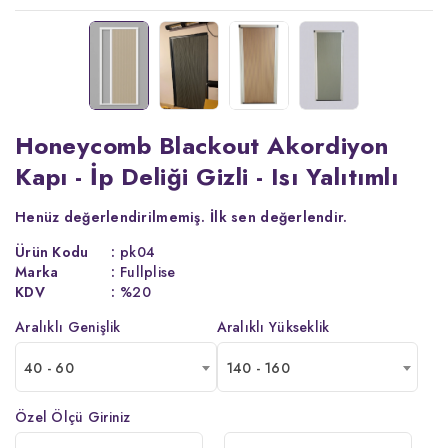
Honeycomb Blackout Akordiyon
Kapı - İp Deliği Gizli - Isı Yalıtımlı
Henüz değerlendirilmemiş.
İlk sen değerlendir.
Ürün Kodu
:
pk04
Marka
:
Fullplise
KDV
:
%20
Aralıklı Genişlik
Aralıklı Yükseklik
40 - 60
140 - 160
Özel Ölçü Giriniz