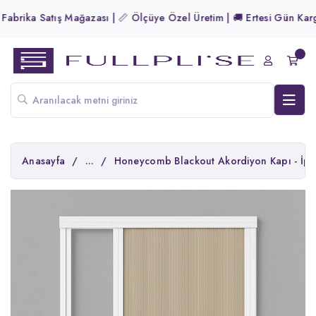
brika Satış Mağazası | 📏 Ölçüye Özel Üretim | 🚚 Ertesi Gün Kargo! 
Anasayfa
/
...
/
Honeycomb Blackout Akordiyon Kapı - İp Deli