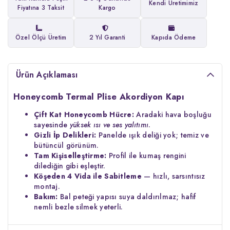
Kendi Üretimimiz
Fiyatına 3 Taksit
Kargo
Özel Ölçü Üretim
2 Yıl Garanti
Kapıda Ödeme
Ürün Açıklaması
Honeycomb Termal Plise Akordiyon Kapı
Çift Kat Honeycomb Hücre:
Aradaki hava boşluğu
sayesinde
yüksek ısı ve ses yalıtımı
.
Gizli İp Delikleri:
Panelde ışık deliği yok; temiz ve
bütüncül görünüm.
Tam Kişiselleştirme:
Profil ile kumaş rengini
dilediğin gibi eşleştir.
Köşeden 4 Vida ile Sabitleme
— hızlı, sarsıntısız
montaj.
Bakım:
Bal peteği yapısı suya daldırılmaz; hafif
nemli bezle silmek yeterli.