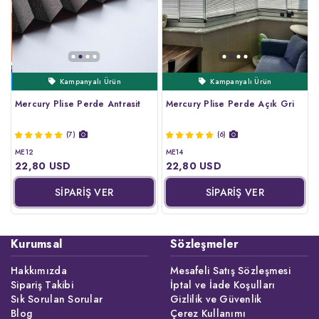
Kampanyalı Ürün
Ertesi Gün Kargo
Çok Satanlar
Çok Satanlar
Kampanyalı Ürün
Mercury Plise Perde Antrasit
Mercury Plise Perde Açık Gri
(7)
(6)
ME12
ME14
22,80 USD
22,80 USD
SİPARİŞ VER
SİPARİŞ VER
Kurumsal
Sözleşmeler
Hakkımızda
Mesafeli Satış Sözleşmesi
Sipariş Takibi
İptal ve İade Koşulları
Sık Sorulan Sorular
Gizlilik ve Güvenlik
Blog
Çerez Kullanımı