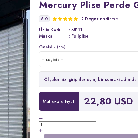
Mercury Plise Perde 
5.0
2 Değerlendirme
Ürün Kodu
:
ME11
Marka
:
Fullplise
Genişlik (cm)
-- seçiniz --
Ölçülerinizi girip ilerleyin; bir sonraki adımda 
22,80 USD
Metrekare Fiyatı