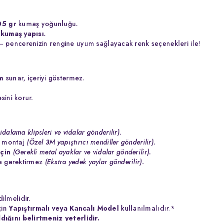
05 gr
kumaş yoğunluğu.
kumaş yapısı
.
 pencerenizin rengine uyum sağlayacak renk seçenekleri ile!
m
sunar, içeriyi göstermez.
sini korur.
idalama klipsleri ve vidalar gönderilir).
z montaj
(Özel 3M yapıştırıcı mendiller gönderilir).
çin
(Gerekli metal ayaklar ve vidalar gönderilir).
a gerektirmez
(Ekstra yedek yaylar gönderilir).
ilmelidir.
çin
Yapıştırmalı veya Kancalı Model
kullanılmalıdır.*
dığını belirtmeniz yeterlidir.