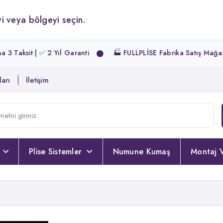
i veya bölgeyi seçin.
2 Yıl Garanti
🏭 FULLPLİSE Fabrika Satış Mağazası | 📏 Ölçüye 
arı
İletişim
Plise Sistemler
Numune Kumaş
Montaj V