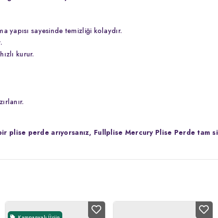
a yapısı sayesinde temizliği kolaydır.
.
hızlı kurur.
ırlanır.
r plise perde arıyorsanız, Fullplise Mercury Plise Perde tam s
Kampanyalı Ürün