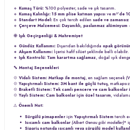
🔹
Kumaş Türü:
%100 polyester, sade ve şık tasarım.
🔹
Kumaş Kalınlığı:
15 mm plise katman yapısı
ve
m²’de 1
🔹
Standart Model:
En çok tercih edilen
sade ve zamansız 
🔹
Çerçeve Malzemesi:
Dayanıklı, paslanmaz alüminyum
–
🌞
Işık Geçirgenliği & Mahremiyet
🔸
Gündüz Kullanımı:
Dışarıdan bakıldığında
opak görünü
🔸
Akşam Kullanımı:
İçerisi hafif silüet şeklinde belli olabilir.
🔸
Işık Kontrolü:
Tam karartma sağlamaz
, doğal ışık denge
🔧
Montaj Seçenekleri
💠
Vidalı Sistem:
Matkap ile montaj
, en sağlam seçenek
(V
💠
Yapıştırmalı Sistem:
3M bant ile güçlü tutuş
, matkapsı
💠
Braketli Sistem:
Tek camlı pencere ve cam balkonlar i
💠
Yaylı Sistem:
Cam balkonlar için özel tasarım
, vidalam
⚠️
Önemli Not:
Sürgülü pimapenler
için
Yapıştırmalı Sistem
tercih ed
Isıcamlı cam balkonlar
(Albert Genau gibi modeller)
* i
Sipariş notunda ısıcamlı veya sürgülü model kullanıl