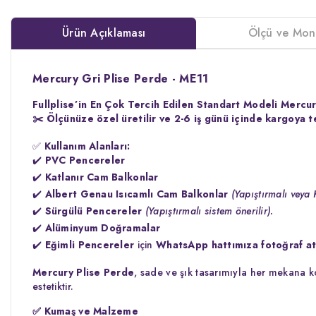
Ürün Açıklaması
Ölçü ve Mon
Mercury Gri Plise Perde - ME11
Fullplise’in En Çok Tercih Edilen Standart Modeli Mercur
✂️
Ölçünüze özel üretilir ve 2-6 iş günü içinde kargoya te
✅
Kullanım Alanları:
✔️
PVC Pencereler
✔️
Katlanır Cam Balkonlar
✔️
Albert Genau Isıcamlı Cam Balkonlar
(Yapıştırmalı veya 
✔️
Sürgülü Pencereler
(Yapıştırmalı sistem önerilir).
✔️
Alüminyum Doğramalar
✔️
Eğimli Pencereler
için
WhatsApp hattımıza fotoğraf ata
Mercury Plise Perde
, sade ve şık tasarımıyla her mekana 
estetiktir.
✅
Kumaş ve Malzeme