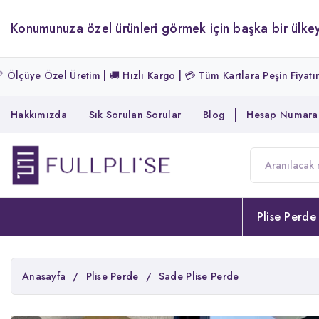
Konumunuza özel ürünleri görmek için başka bir ülkey
etim | 🚚 Hızlı Kargo | 💳 Tüm Kartlara Peşin Fiyatına 3 Taksit | ✅ 
Hakkımızda
Sık Sorulan Sorular
Blog
Hesap Numaral
Plise Perde
Anasayfa
/
Plise Perde
/
Sade Plise Perde