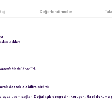
taj
Değerlendirmeler
Tak
y!
slim edilir!
Kancalı Model önerilir).
rak destek alabilirsiniz!
📲
kolayca uyum sağlar.
Doğal ışık dengesini koruyan, özel dokuma 