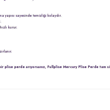
a yapısı sayesinde temizliği kolaydır.
.
hızlı kurur.
ırlanır.
r plise perde arıyorsanız, Fullplise Mercury Plise Perde tam s