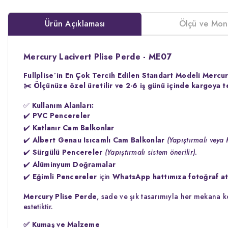
Ürün Açıklaması
Ölçü ve Mon
Mercury Lacivert Plise Perde - ME07
Fullplise’in En Çok Tercih Edilen Standart Modeli Mercur
✂️
Ölçünüze özel üretilir ve 2-6 iş günü içinde kargoya te
✅
Kullanım Alanları:
✔️
PVC Pencereler
✔️
Katlanır Cam Balkonlar
✔️
Albert Genau Isıcamlı Cam Balkonlar
(Yapıştırmalı veya 
✔️
Sürgülü Pencereler
(Yapıştırmalı sistem önerilir).
✔️
Alüminyum Doğramalar
✔️
Eğimli Pencereler
için
WhatsApp hattımıza fotoğraf ata
Mercury Plise Perde
, sade ve şık tasarımıyla her mekana 
estetiktir.
✅
Kumaş ve Malzeme