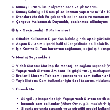
🔹
Kumaş Türü:
%100 polyester, sade ve şık tasarım.
🔹
Kumaş Kalınlığı:
15 mm plise katman yapısı
ve
m²’de 1
🔹
Standart Model:
En çok tercih edilen
sade ve zamansız 
🔹
Çerçeve Malzemesi:
Dayanıklı, paslanmaz alüminyum
–
🌞
Işık Geçirgenliği & Mahremiyet
🔸
Gündüz Kullanımı:
Dışarıdan bakıldığında
opak görünü
🔸
Akşam Kullanımı:
İçerisi hafif silüet şeklinde belli olabilir.
🔸
Işık Kontrolü:
Tam karartma sağlamaz
, doğal ışık denge
🔧
Montaj Seçenekleri
💠
Vidalı Sistem:
Matkap ile montaj
, en sağlam seçenek
(V
💠
Yapıştırmalı Sistem:
3M bant ile güçlü tutuş
, matkapsı
💠
Braketli Sistem:
Tek camlı pencere ve cam balkonlar i
💠
Yaylı Sistem:
Cam balkonlar için özel tasarım
, vidalam
⚠️
Önemli Not:
Sürgülü pimapenler
için
Yapıştırmalı Sistem
tercih ed
Isıcamlı cam balkonlar
(Albert Genau gibi modeller)
* i
Sipariş notunda ısıcamlı veya sürgülü model kullanıl