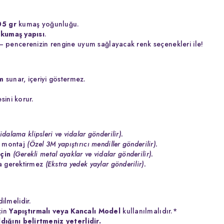
05 gr
kumaş yoğunluğu.
kumaş yapısı
.
 pencerenizin rengine uyum sağlayacak renk seçenekleri ile!
m
sunar, içeriyi göstermez.
sini korur.
idalama klipsleri ve vidalar gönderilir).
z montaj
(Özel 3M yapıştırıcı mendiller gönderilir).
çin
(Gerekli metal ayaklar ve vidalar gönderilir).
a gerektirmez
(Ekstra yedek yaylar gönderilir).
ilmelidir.
çin
Yapıştırmalı veya Kancalı Model
kullanılmalıdır.*
dığını belirtmeniz yeterlidir.