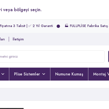
i veya bölgeyi seçin.
 | ✅ 2 Yıl Garanti
🏭 FULLPLİSE Fabrika Satış Mağazası | 📏 Öl
arı
İletişim
Plise Sistemler
Numune Kumaş
Montaj V