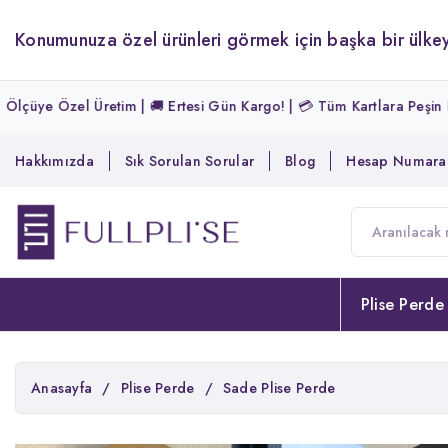
Konumunuza özel ürünleri görmek için başka bir ülkey
tim | 🚚 Ertesi Gün Kargo! | 💳 Tüm Kartlara Peşin Fiyatına 3 Taksit
Hakkımızda
Sık Sorulan Sorular
Blog
Hesap Numaral
Plise Perde
Anasayfa
/
Plise Perde
/
Sade Plise Perde