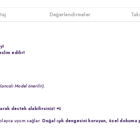
taj
Değerlendirmeler
Tak
y!
slim edilir!
Kancalı Model önerilir).
rak destek alabilirsiniz!
📲
kolayca uyum sağlar.
Doğal ışık dengesini koruyan, özel dokuma 