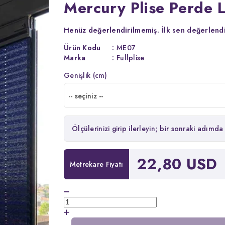
Mercury Plise Perde L
Henüz değerlendirilmemiş.
İlk sen değerlendi
Ürün Kodu
:
ME07
Marka
:
Fullplise
Genişlik (cm)
-- seçiniz --
Ölçülerinizi girip ilerleyin; bir sonraki adımda 
22,80 USD
Metrekare Fiyatı