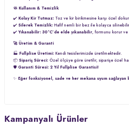
🧼 Kullanım & Temizlik
✔️
Kolay Kir Tutmaz:
Toz ve kir birikmesine karşı özel dokum
✔️
Silerek Temizlik:
Hafif nemli bir bez ile kolayca silinebilir
✔️
Yıkanabilir:
30°C’de elde yıkanabilir
, formunu korur ve 
🚀
Üretim & Garanti
🏭
Fullplise Üretimi:
Kendi tesislerimizde üretilmektedir.
📦
Sipariş Süreci:
Özel ölçüye göre üretilir, siparişe özel haz
🛡️
Garanti Süresi:
2 Yıl Fullplise Garantisi!
✨
Eğer fonksiyonel, sade ve her mekana uyum sağlayan bi
Kampanyalı Ürünler