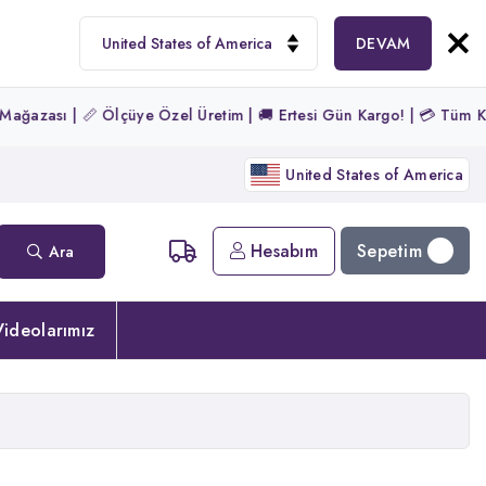
DEVAM
çüye Özel Üretim | 🚚 Ertesi Gün Kargo! | 💳 Tüm Kartlara Peşin Fiya
United States of America
Sepetim
Hesabım
Ara
ideolarımız