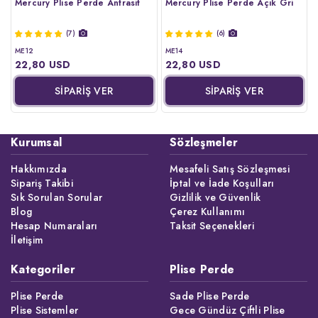
Mercury Plise Perde Antrasit
Mercury Plise Perde Açık Gri
(7)
(6)
ME12
ME14
22,80 USD
22,80 USD
SİPARİŞ VER
SİPARİŞ VER
Kurumsal
Sözleşmeler
Hakkımızda
Mesafeli Satış Sözleşmesi
Sipariş Takibi
İptal ve İade Koşulları
Sık Sorulan Sorular
Gizlilik ve Güvenlik
Blog
Çerez Kullanımı
Hesap Numaraları
Taksit Seçenekleri
İletişim
Kategoriler
Plise Perde
Plise Perde
Sade Plise Perde
Plise Sistemler
Gece Gündüz Çiftli Plise