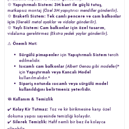
💠
Yapıştırmalı Sistem:
3M bant ile güçlü tutuş
,
matkapsız montaj
(Özel 3M yapıştırıcı mendiller gönderilir).
💠
Braketli Sistem:
Tek camlı pencere ve cam balkonlar
için
(Gerekli metal ayaklar ve vidalar gönderilir).
💠
Yaylı Sistem:
Cam balkonlar için özel tasarım
,
vidalama gerektirmez
(Ekstra yedek yaylar gönderilir).
⚠️
Önemli Not:
Sürgülü pimapenler
için
Yapıştırmalı Sistem
tercih
edilmelidir.
Isıcamlı cam balkonlar
(Albert Genau gibi modeller)
*
için
Yapıştırmalı veya Kancalı Model
kullanılmalıdır.*
Sipariş notunda ısıcamlı veya sürgülü model
kullanıldığını belirtmeniz yeterlidir.
🧼 Kullanım & Temizlik
✔️
Kolay Kir Tutmaz:
Toz ve kir birikmesine karşı özel
dokuma yapısı sayesinde temizliği kolaydır.
✔️
Silerek Temizlik:
Hafif nemli bir bez ile kolayca
silinebilir.