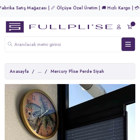
rika Satış Mağazası | 📏 Ölçüye Özel Üretim | 🚚 Hızlı Kargo | 💳 Tü
Anasayfa
/
...
/
Mercury Plise Perde Siyah