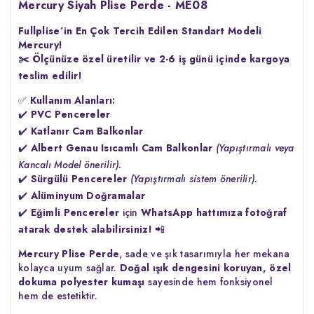
Mercury Siyah Plise Perde - ME08
Fullplise’in En Çok Tercih Edilen Standart Modeli
Mercury!
✂️
Ölçünüze özel üretilir ve 2-6 iş günü içinde kargoya
teslim edilir!
✅
Kullanım Alanları:
✔️
PVC Pencereler
✔️
Katlanır Cam Balkonlar
✔️
Albert Genau Isıcamlı Cam Balkonlar
(Yapıştırmalı veya
Kancalı Model önerilir).
✔️
Sürgülü Pencereler
(Yapıştırmalı sistem önerilir).
✔️
Alüminyum Doğramalar
✔️
Eğimli Pencereler
için
WhatsApp hattımıza fotoğraf
atarak destek alabilirsiniz!
📲
Mercury Plise Perde
, sade ve şık tasarımıyla her mekana
kolayca uyum sağlar.
Doğal ışık dengesini koruyan, özel
dokuma polyester kumaşı
sayesinde hem fonksiyonel
hem de estetiktir.