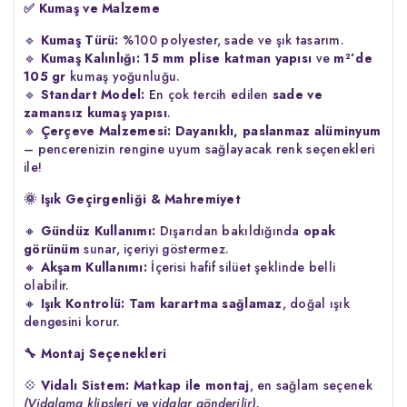
✅
Kumaş ve Malzeme
🔹
Kumaş Türü:
%100 polyester, sade ve şık tasarım.
🔹
Kumaş Kalınlığı:
15 mm plise katman yapısı
ve
m²’de
105 gr
kumaş yoğunluğu.
🔹
Standart Model:
En çok tercih edilen
sade ve
zamansız kumaş yapısı
.
🔹
Çerçeve Malzemesi:
Dayanıklı, paslanmaz alüminyum
– pencerenizin rengine uyum sağlayacak renk seçenekleri
ile!
🌞
Işık Geçirgenliği & Mahremiyet
🔸
Gündüz Kullanımı:
Dışarıdan bakıldığında
opak
görünüm
sunar, içeriyi göstermez.
🔸
Akşam Kullanımı:
İçerisi hafif silüet şeklinde belli
olabilir.
🔸
Işık Kontrolü:
Tam karartma sağlamaz
, doğal ışık
dengesini korur.
🔧
Montaj Seçenekleri
💠
Vidalı Sistem:
Matkap ile montaj
, en sağlam seçenek
(Vidalama klipsleri ve vidalar gönderilir).