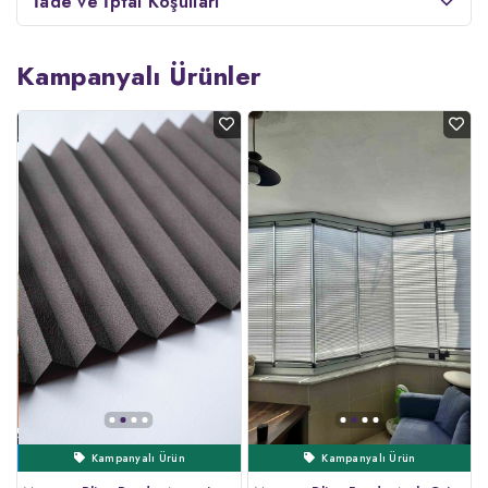
İade ve İptal Koşulları
Kampanyalı Ürünler
Kampanyalı Ürün
Çok Satanlar
Çok Satanlar
Kampanyalı Ürün