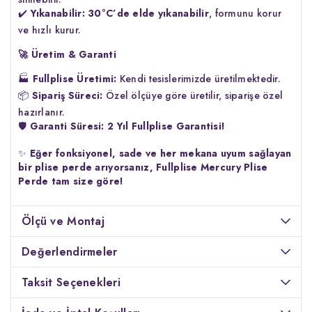
✔️
Yıkanabilir:
30°C’de elde yıkanabilir
, formunu korur
ve hızlı kurur.
🚀
Üretim & Garanti
🏭
Fullplise Üretimi:
Kendi tesislerimizde üretilmektedir.
📦
Sipariş Süreci:
Özel ölçüye göre üretilir, siparişe özel
hazırlanır.
🛡️
Garanti Süresi:
2 Yıl Fullplise Garantisi!
✨
Eğer fonksiyonel, sade ve her mekana uyum sağlayan
bir plise perde arıyorsanız, Fullplise Mercury Plise
Perde tam size göre!
Ölçü ve Montaj
Değerlendirmeler
Taksit Seçenekleri