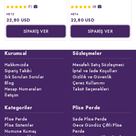
(7)
(6)
ME12
ME14
22,80 USD
22,80 USD
SİPARİŞ VER
SİPARİŞ VER
Kurumsal
Sözleşmeler
Hakkımızda
Mesafeli Satış Sözleşmesi
Sipariş Takibi
İptal ve İade Koşulları
Sık Sorulan Sorular
Gizlilik ve Güvenlik
Blog
Çerez Kullanımı
Hesap Numaraları
Taksit Seçenekleri
İletişim
Kategoriler
Plise Perde
Plise Perde
Sade Plise Perde
Plise Sistemler
Gece Gündüz Çiftli Plise
Numune Kumaş
Perde