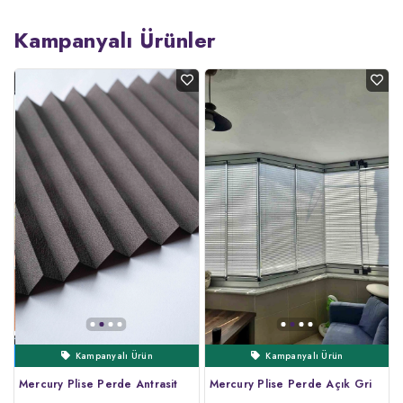
Kampanyalı Ürünler
Kampanyalı Ürün
Ertesi Gün Kargo
Çok Satanlar
Çok Satanlar
Kampanyalı Ürün
Mercury Plise Perde Antrasit
Mercury Plise Perde Açık Gri