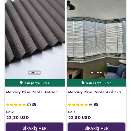
Kampanyalı Ürün
Ertesi Gün Kargo
Çok Satanlar
Çok Satanlar
Kampanyalı Ürün
Mercury Plise Perde Antrasit
Mercury Plise Perde Açık Gri
(7)
(6)
ME12
ME14
22,80 USD
22,80 USD
SİPARİŞ VER
SİPARİŞ VER