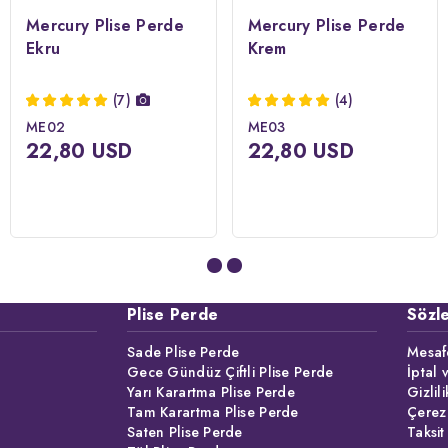
Mercury Plise Perde
Mercury Plise Perde
Ekru
Krem
(7)
(4)
ME02
ME03
22,80 USD
22,80 USD
Plise Perde
Sözl
Sade Plise Perde
Mesafe
Gece Gündüz Çiftli Plise Perde
İptal 
Yarı Karartma Plise Perde
Gizlil
Tam Karartma Plise Perde
Çerez
Saten Plise Perde
Taksit