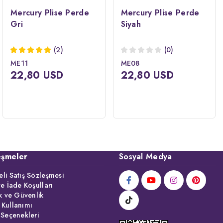
Mercury Plise Perde
Mercury Plise Perde
Gri
Siyah
(2)
(0)
ME11
ME08
22,80 USD
22,80 USD
eşmeler
Sosyal Medya
li Satış Sözleşmesi
ve İade Koşulları
ik ve Güvenlik
 Kullanımı
 Seçenekleri