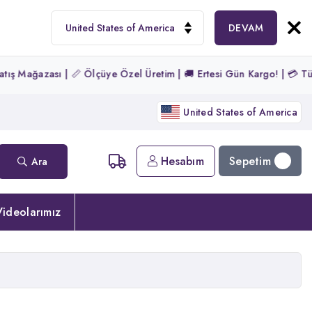
DEVAM
zası | 📏 Ölçüye Özel Üretim | 🚚 Ertesi Gün Kargo! | 💳 Tüm Kartlar
United States of America
Sepetim
Hesabım
Ara
ideolarımız