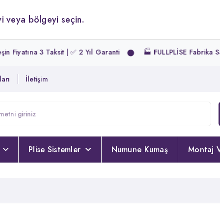
i veya bölgeyi seçin.
na 3 Taksit | ✅ 2 Yıl Garanti
🏭 FULLPLİSE Fabrika Satış Mağa
arı
İletişim
Plise Sistemler
Numune Kumaş
Montaj V