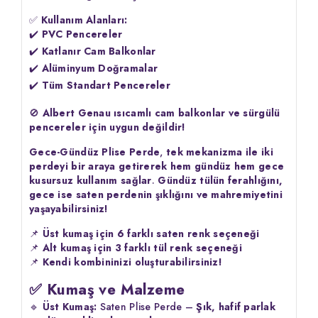
✅
Kullanım Alanları:
✔️
PVC Pencereler
✔️
Katlanır Cam Balkonlar
✔️
Alüminyum Doğramalar
✔️
Tüm Standart Pencereler
🚫
Albert Genau ısıcamlı cam balkonlar ve sürgülü
pencereler için uygun değildir!
Gece-Gündüz Plise Perde
,
tek mekanizma ile iki
perdeyi bir araya getirerek hem gündüz hem gece
kusursuz kullanım sağlar
.
Gündüz tülün ferahlığını,
gece ise saten perdenin şıklığını ve mahremiyetini
yaşayabilirsiniz!
📌
Üst kumaş için 6 farklı saten renk seçeneği
📌
Alt kumaş için 3 farklı tül renk seçeneği
📌
Kendi kombininizi oluşturabilirsiniz!
✅ Kumaş ve Malzeme
🔹
Üst Kumaş:
Saten Plise Perde –
Şık, hafif parlak