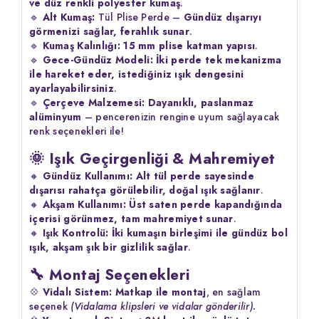
ve düz renkli polyester kumaş
.
🔹
Alt Kumaş:
Tül Plise Perde –
Gündüz dışarıyı
görmenizi sağlar, ferahlık sunar
.
🔹
Kumaş Kalınlığı:
15 mm plise katman yapısı
.
🔹
Gece-Gündüz Modeli:
İki perde tek mekanizma
ile hareket eder, istediğiniz ışık dengesini
ayarlayabilirsiniz
.
🔹
Çerçeve Malzemesi:
Dayanıklı, paslanmaz
alüminyum
– pencerenizin rengine uyum sağlayacak
renk seçenekleri ile!
🌞 Işık Geçirgenliği & Mahremiyet
🔸
Gündüz Kullanımı:
Alt tül perde sayesinde
dışarısı rahatça görülebilir, doğal ışık sağlanır
.
🔸
Akşam Kullanımı:
Üst saten perde kapandığında
içerisi görünmez, tam mahremiyet sunar
.
🔸
Işık Kontrolü:
İki kumaşın birleşimi ile gündüz bol
ışık, akşam şık bir gizlilik sağlar
.
🔧 Montaj Seçenekleri
💠
Vidalı Sistem:
Matkap ile montaj
, en sağlam
seçenek
(Vidalama klipsleri ve vidalar gönderilir).