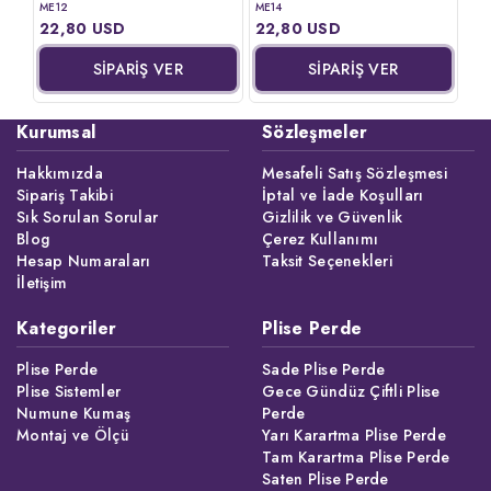
ME12
ME
ME14
22,80 USD
22
22,80 USD
SİPARİŞ VER
SİPARİŞ VER
Kurumsal
Sözleşmeler
Hakkımızda
Mesafeli Satış Sözleşmesi
Sipariş Takibi
İptal ve İade Koşulları
Sık Sorulan Sorular
Gizlilik ve Güvenlik
Blog
Çerez Kullanımı
Hesap Numaraları
Taksit Seçenekleri
İletişim
Kategoriler
Plise Perde
Plise Perde
Sade Plise Perde
Plise Sistemler
Gece Gündüz Çiftli Plise
Numune Kumaş
Perde
Montaj ve Ölçü
Yarı Karartma Plise Perde
Tam Karartma Plise Perde
Saten Plise Perde