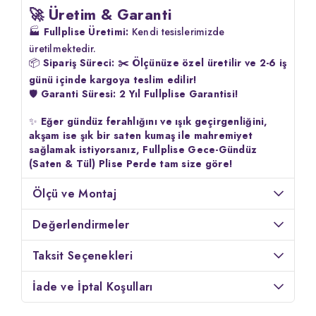
🚀 Üretim & Garanti
🏭
Fullplise Üretimi:
Kendi tesislerimizde
üretilmektedir.
📦
Sipariş Süreci:
✂️ Ölçünüze özel üretilir ve 2-6 iş
günü içinde kargoya teslim edilir!
🛡️
Garanti Süresi:
2 Yıl Fullplise Garantisi!
✨
Eğer gündüz ferahlığını ve ışık geçirgenliğini,
akşam ise şık bir saten kumaş ile mahremiyet
sağlamak istiyorsanız, Fullplise Gece-Gündüz
(Saten & Tül) Plise Perde tam size göre!
Ölçü ve Montaj
Değerlendirmeler
Taksit Seçenekleri
İade ve İptal Koşulları