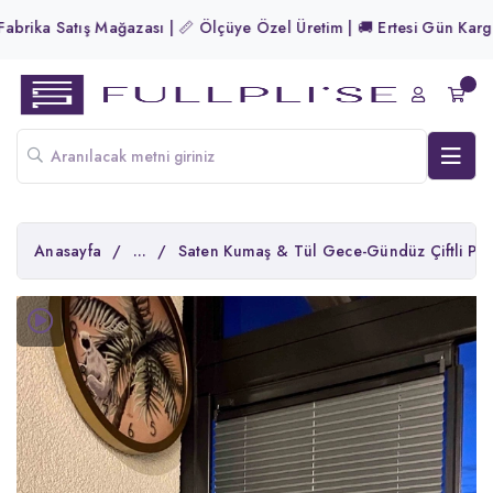
ika Satış Mağazası | 📏 Ölçüye Özel Üretim | 🚚 Ertesi Gün Kargo! | 
Anasayfa
/
...
/
Saten Kumaş & Tül Gece-Gündüz Çiftli Pli