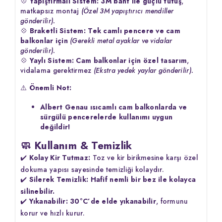
💠
Yapıştırmalı Sistem:
3M bant ile güçlü tutuş
,
matkapsız montaj
(Özel 3M yapıştırıcı mendiller
gönderilir).
💠
Braketli Sistem:
Tek camlı pencere ve cam
balkonlar için
(Gerekli metal ayaklar ve vidalar
gönderilir).
💠
Yaylı Sistem:
Cam balkonlar için özel tasarım
,
vidalama gerektirmez
(Ekstra yedek yaylar gönderilir).
⚠️
Önemli Not:
Albert Genau ısıcamlı cam balkonlarda ve
sürgülü pencerelerde kullanımı uygun
değildir!
🧼 Kullanım & Temizlik
✔️
Kolay Kir Tutmaz:
Toz ve kir birikmesine karşı özel
dokuma yapısı sayesinde temizliği kolaydır.
✔️
Silerek Temizlik:
Hafif nemli bir bez ile kolayca
silinebilir.
✔️
Yıkanabilir:
30°C’de elde yıkanabilir
, formunu
korur ve hızlı kurur.