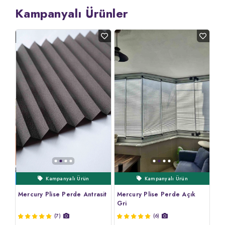
Kampanyalı Ürünler
Kampanyalı Ürün
Ertesi Gün Kargo
Çok Satanlar
Çok Satanlar
Kampanyalı Ürün
Mercury Plise Perde Antrasit
Me
Mercury Plise Perde Açık
Gri
(7)
(6)