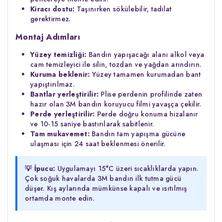
Kiracı dostu:
Taşınırken sökülebilir, tadilat
gerektirmez.
Montaj Adımları
Yüzey temizliği:
Bandın yapışacağı alanı alkol veya
cam temizleyici ile silin, tozdan ve yağdan arındırın.
Kuruma beklenir:
Yüzey tamamen kurumadan bant
yapıştırılmaz.
Bantlar yerleştirilir:
Plise perdenin profilinde zaten
hazır olan 3M bandın koruyucu filmi yavaşça çekilir.
Perde yerleştirilir:
Perde doğru konuma hizalanır
ve 10-15 saniye bastırılarak sabitlenir.
Tam mukavemet:
Bandın tam yapışma gücüne
ulaşması için 24 saat beklenmesi önerilir.
💡 İpucu:
Uygulamayı 15°C üzeri sıcaklıklarda yapın.
Çok soğuk havalarda 3M bandın ilk tutma gücü
düşer. Kış aylarında mümkünse kapalı ve ısıtılmış
ortamda monte edin.