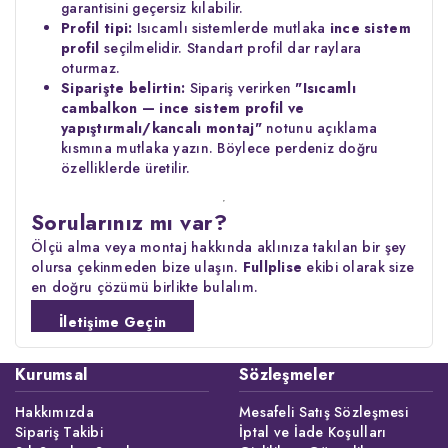
garantisini geçersiz kılabilir.
Profil tipi:
Isıcamlı sistemlerde mutlaka
ince sistem
profil
seçilmelidir. Standart profil dar raylara
oturmaz.
Siparişte belirtin:
Sipariş verirken
"Isıcamlı
cambalkon — ince sistem profil ve
yapıştırmalı/kancalı montaj"
notunu açıklama
kısmına mutlaka yazın. Böylece perdeniz doğru
özelliklerde üretilir.
Sorularınız mı var?
Ölçü alma veya montaj hakkında aklınıza takılan bir şey
olursa çekinmeden bize ulaşın.
Fullplise
ekibi olarak size
en doğru çözümü birlikte bulalım.
İletişime Geçin
Kurumsal
Sözleşmeler
Hakkımızda
Mesafeli Satış Sözleşmesi
Sipariş Takibi
İptal ve İade Koşulları