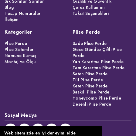
Sık Sorulan Sorular
Gizlilik ve Güvenlik
Blog
Çerez Kullanımı
Hesap Numaraları
Taksit Seçenekleri
İletişim
Kategoriler
Plise Perde
Plise Perde
Sade Plise Perde
Plise Sistemler
Gece Gündüz Çiftli Plise
Numune Kumaş
Perde
Montaj ve Ölçü
Yarı Karartma Plise Perde
Tam Karartma Plise Perde
Saten Plise Perde
Tül Plise Perde
Keten Plise Perde
Baskılı Plise Perde
Honeycomb Plise Perde
Desenli Plise Perde
Sosyal Medya
Web sitemizde en iyi deneyimi elde