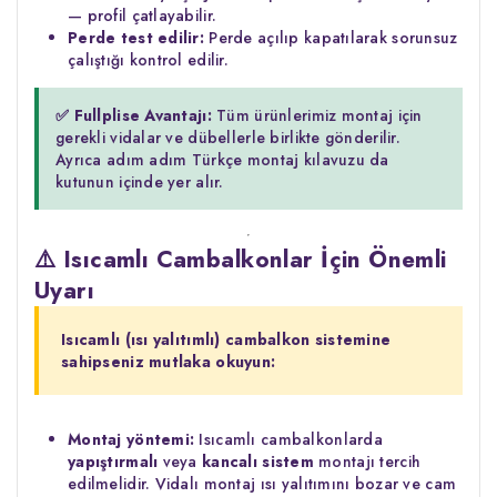
— profil çatlayabilir.
Perde test edilir:
Perde açılıp kapatılarak sorunsuz
çalıştığı kontrol edilir.
✅ Fullplise Avantajı:
Tüm ürünlerimiz montaj için
gerekli vidalar ve dübellerle birlikte gönderilir.
Ayrıca adım adım Türkçe montaj kılavuzu da
kutunun içinde yer alır.
⚠️ Isıcamlı Cambalkonlar İçin Önemli
Uyarı
Isıcamlı (ısı yalıtımlı) cambalkon sistemine
sahipseniz mutlaka okuyun:
Montaj yöntemi:
Isıcamlı cambalkonlarda
yapıştırmalı
veya
kancalı sistem
montajı tercih
edilmelidir. Vidalı montaj ısı yalıtımını bozar ve cam