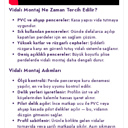
Vidalı Montaj Ne Zaman Tercih Edilir?
PVC ve ahşap pencereler:
Kasa yapısı vida tutmaya
uygundur.
Sık kullanılan pencereler:
Günde defalarca açılıp
kapatılan perdeler için en sağlam çözüm.
Yüksek katlar ve rüzgarlı cepheler:
Şiddetli
rüzgara karşı en güvenli tutuş vidalı sistemle sağlanır.
Geniş açıklıklı pencereler:
Büyük boyutlu plise
perdelerde vidalı montaj daha dengeli durur.
Vidalı Montaj Adımları
Ölçü kontrolü:
Perde pencereye kuru denemesi
yapılır, en ve boy uyumu kontrol edilir.
Delik yerleri işaretlenir:
Profilin üst ve alt
köşelerinden kalemle hassas işaret alınır.
Pilot delik açılır:
İnce matkap ucu ile PVC veya
ahşap kasada pilot delikler açılır — bu, vidanın
düzgün gitmesini sağlar.
Profil sabitlenir:
Ürünle birlikte gelen vidalar
tornavida veya şarjlı matkapla sıkılır. Aşırı sıkmayın