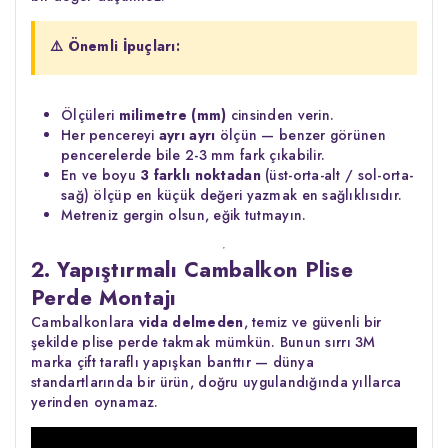
⚠️ Önemli İpuçları:
Ölçüleri
milimetre (mm)
cinsinden verin.
Her pencereyi
ayrı ayrı
ölçün — benzer görünen
pencerelerde bile 2-3 mm fark çıkabilir.
En ve boyu
3 farklı noktadan
(üst-orta-alt / sol-orta-
sağ) ölçüp en küçük değeri yazmak en sağlıklısıdır.
Metreniz gergin olsun, eğik tutmayın.
2. Yapıştırmalı Cambalkon Plise
Perde Montajı
Cambalkonlara
vida delmeden
, temiz ve güvenli bir
şekilde plise perde takmak mümkün. Bunun sırrı 3M
marka çift taraflı yapışkan banttır — dünya
standartlarında bir ürün, doğru uygulandığında yıllarca
yerinden oynamaz.