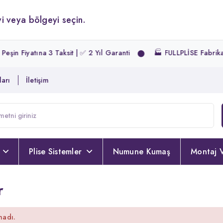
i veya bölgeyi seçin.
in Fiyatına 3 Taksit | ✅ 2 Yıl Garanti
🏭 FULLPLİSE Fabrika Sa
arı
İletişim
Plise Sistemler
Numune Kumaş
Montaj V
r
madı.