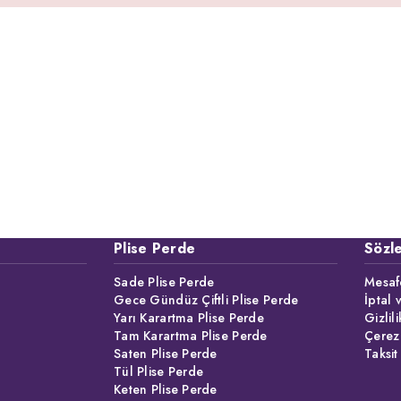
Plise Perde
Sözl
Sade Plise Perde
Mesafe
Gece Gündüz Çiftli Plise Perde
İptal 
Yarı Karartma Plise Perde
Gizlil
Tam Karartma Plise Perde
Çerez
Saten Plise Perde
Taksit
Tül Plise Perde
Keten Plise Perde