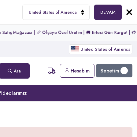
DEVAM
tış Mağazası | 📏 Ölçüye Özel Üretim | 🚚 Ertesi Gün Kargo! | 💳 Tüm
United States of America
Sepetim
Hesabım
Ara
ideolarımız