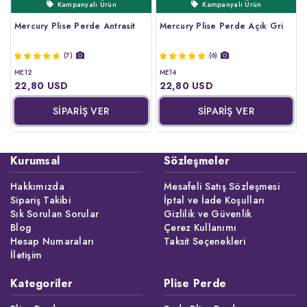
Kampanyalı Ürün
Ertesi Gün Kargo
Çok Satanlar
Çok Satanlar
Kampanyalı Ürün
Mercury Plise Perde Antrasit
Mercury Plise Perde Açık Gri
(7)
(6)
ME12
ME14
22,80 USD
22,80 USD
SİPARİŞ VER
SİPARİŞ VER
Kurumsal
Sözleşmeler
Hakkımızda
Mesafeli Satış Sözleşmesi
Sipariş Takibi
İptal ve İade Koşulları
Sık Sorulan Sorular
Gizlilik ve Güvenlik
Blog
Çerez Kullanımı
Hesap Numaraları
Taksit Seçenekleri
İletişim
Kategoriler
Plise Perde