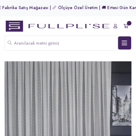
abrika Satış Mağazası | 📏 Ölçüye Özel Üretim | 🚚 Ertesi Gün Kargo!