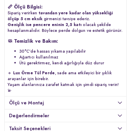
📏
Ölçü Bilgisi:
Sipariş verirken
tavandan yere kadar olan yüksekliği
ölçüp 5 cm eksik
girmenizi tavsiye ederiz.
Genişlik ise pencere eninin 2,5 katı
olacak şekilde
hesaplanmalıdır. Böylece perde dolgun ve estetik görünür.
🧼
Temizlik ve Bakım:
30°C'de hassas yıkama yapılabilir
Ağartıcı kullanılmaz
Ütü gerektirmez, kendi ağırlığıyla düz durur
🔹
Lux Örme Tül Perde
, sade ama etkileyici bir şıklık
arayanlar için birebir.
Yaşam alanlarınıza zarafet katmak için şimdi sipariş verin!
💫
Ölçü ve Montaj
Değerlendirmeler
Taksit Seçenekleri